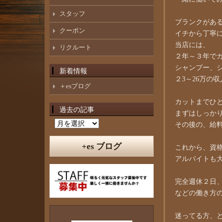
スタッフ
ブランクがあ
クーポン
イチから丁寧
当店には、
リクルート
２年～３年で
シャンプー、
新着情報
２3～26万の
＋esブログ
カットまでひ
過去の記事
まずはしっか
過
その後の、給
去
の
+es ブログ
これから、資
記
アルバイトも
事
完全週休２日
などの働き方
迷ってる方、