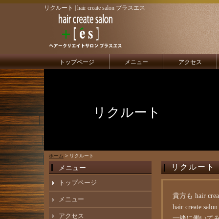
リクルート | hair create salon プラスエス
トップページ
メニュー
アクセス
リクルート
ホーム
> リクルート
リクルート
メニュー
トップページ
貴方も hair cr
メニュー
hair creat
アクセス
一緒に働いて